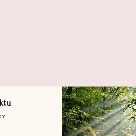
ktu
com