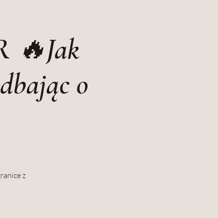
 🔥Jak
 dbając o
ranice z