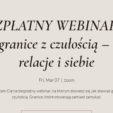
ZPŁATNY WEBINAR
granice z czułością –
relacje i siebie
Fri, Mar 07
  |  
zoom
am Cię na bezpłatny webinar, na którym dowiesz się, jak stawiać g
czułością. Granice, które otwierają zamiast zamykać.