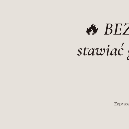
🔥 BE
stawiać 
Zaprasz