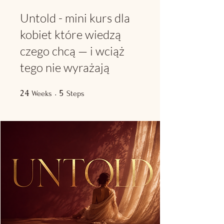
Untold - mini kurs dla
kobiet które wiedzą
czego chcą — i wciąż
tego nie wyrażają
24
24 Weeks
5
5 Steps
Weeks
Steps