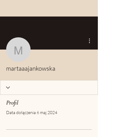
Więcej działań
martaaajankowska
martaaajankowska
Profil
Data dołączenia 6 maj 2024